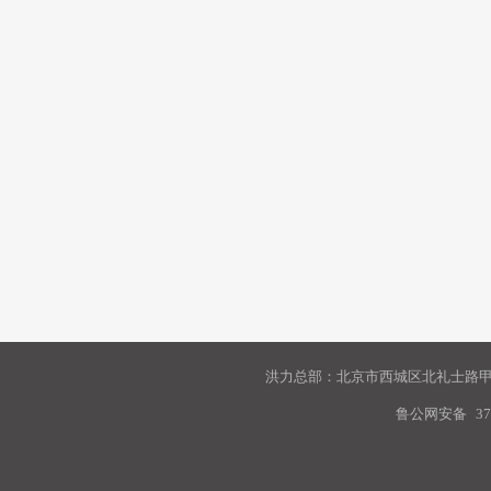
洪力总部：北京市西城区北礼士路甲9
鲁公网安备
37