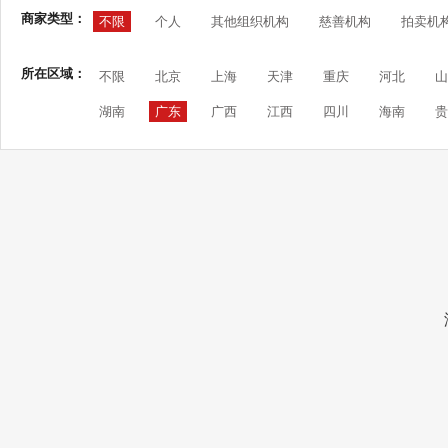
商家类型：
不限
个人
其他组织机构
慈善机构
拍卖机
所在区域：
不限
北京
上海
天津
重庆
河北
山
湖南
广东
广西
江西
四川
海南
贵