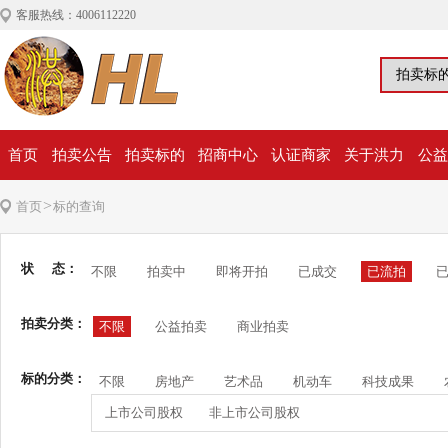
客服热线：4006112220
首页
拍卖公告
拍卖标的
招商中心
认证商家
关于洪力
公益
>
首页
标的查询
状 态：
不限
拍卖中
即将开拍
已成交
已流拍
拍卖分类：
不限
公益拍卖
商业拍卖
标的分类：
不限
房地产
艺术品
机动车
科技成果
上市公司股权
非上市公司股权