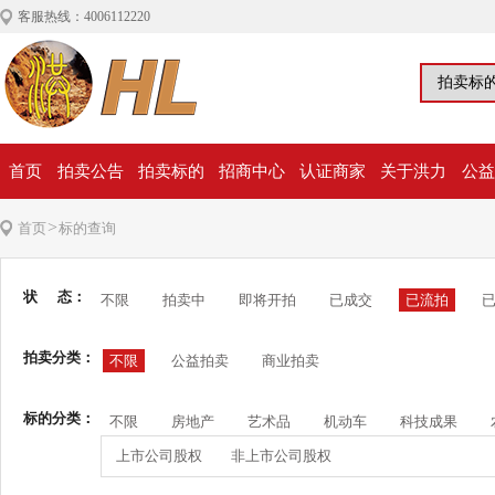
客服热线：4006112220
首页
拍卖公告
拍卖标的
招商中心
认证商家
关于洪力
公益
>
首页
标的查询
状 态：
不限
拍卖中
即将开拍
已成交
已流拍
拍卖分类：
不限
公益拍卖
商业拍卖
标的分类：
不限
房地产
艺术品
机动车
科技成果
上市公司股权
非上市公司股权