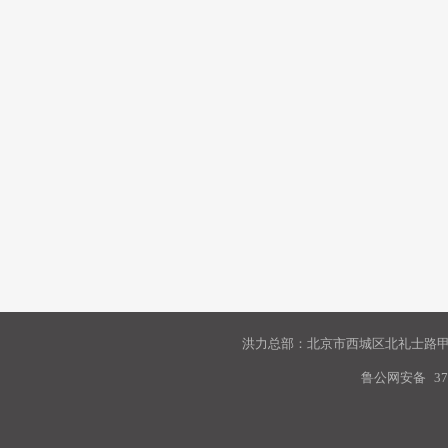
洪力总部：北京市西城区北礼士路甲9
鲁公网安备
37