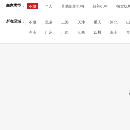
商家类型：
不限
个人
其他组织机构
慈善机构
拍卖机
所在区域：
不限
北京
上海
天津
重庆
河北
山
湖南
广东
广西
江西
四川
海南
贵