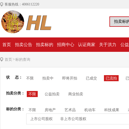
客服热线：4006112220
首页
拍卖公告
拍卖标的
招商中心
认证商家
关于洪力
公益
>
首页
标的查询
状 态：
不限
拍卖中
即将开拍
已成交
已流拍
拍卖分类：
不限
公益拍卖
商业拍卖
标的分类：
不限
房地产
艺术品
机动车
科技成果
上市公司股权
非上市公司股权