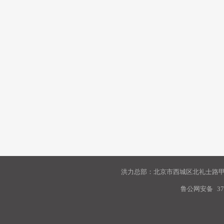
洪力总部：北京市西城区北礼士路甲9
鲁公网安备
37