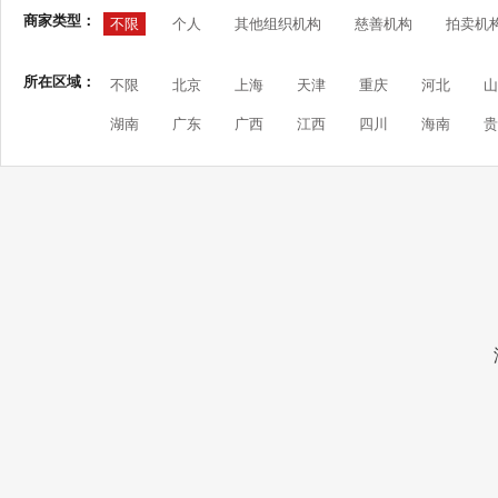
商家类型：
不限
个人
其他组织机构
慈善机构
拍卖机
所在区域：
不限
北京
上海
天津
重庆
河北
山
湖南
广东
广西
江西
四川
海南
贵