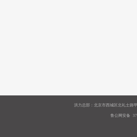
洪力总部：北京市西城区北礼士路甲9
鲁公网安备
37