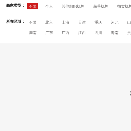
商家类型：
不限
个人
其他组织机构
慈善机构
拍卖机
所在区域：
不限
北京
上海
天津
重庆
河北
山
湖南
广东
广西
江西
四川
海南
贵