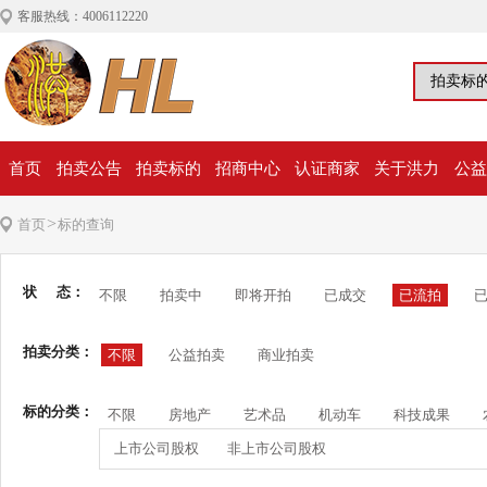
客服热线：4006112220
首页
拍卖公告
拍卖标的
招商中心
认证商家
关于洪力
公益
>
首页
标的查询
状 态：
不限
拍卖中
即将开拍
已成交
已流拍
拍卖分类：
不限
公益拍卖
商业拍卖
标的分类：
不限
房地产
艺术品
机动车
科技成果
上市公司股权
非上市公司股权