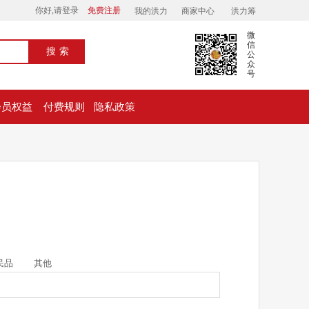
你好,请登录
免费注册
我的洪力
商家中心
洪力筹
微
信
搜索
公
众
号
会员权益
付费规则
隐私政策
民品
其他