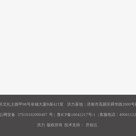
北礼士路甲98号阜城大厦B座421室 洪力基地：济南市高新区舜华路2000号舜
公网安备
37010102000487
号
|
鲁ICP备16042217号-1
| 客服电话：40061122
洪力 版权所有 技术支持：
开创云