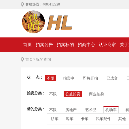
客服热线：4006112220
首页
拍卖公告
拍卖标的
招商中心
认证商家
关于
>
首页
标的查询
状 态：
不限
拍卖中
即将开拍
已成交
拍卖分类：
不限
公益拍卖
商业拍卖
标的分类：
不限
房地产
艺术品
机动车
轿车
客车
卡车
汽车配件
其他