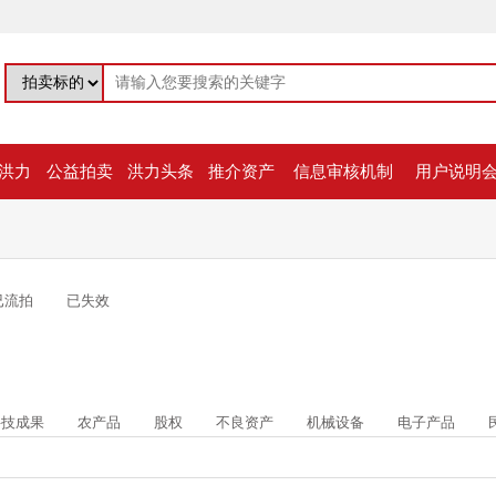
洪力
公益拍卖
洪力头条
推介资产
信息审核机制
用户说明
已流拍
已失效
科技成果
农产品
股权
不良资产
机械设备
电子产品