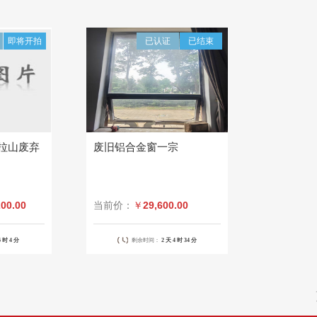
即将开拍
已认证
已结束
拉山废弃
废旧铝合金窗一宗
200.00
29,600.00
当前价：
￥
6 时
4 分
剩余时间：
2 天
4 时
34 分