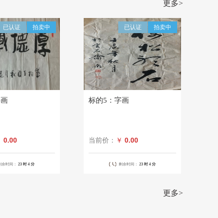
更多>
￥ 48,000.00
2026-07-31
已认证
拍卖中
已认证
拍卖中
￥ 48,000.00
2026-07-31
字画
标的5：字画
0.00
0.00
￥
当前价：
￥
剩余时间：
23 时
4 分
剩余时间：
23 时
4 分
更多>