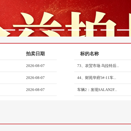
2
3
4
5
6
7
8
9
2026-08-07
山东2026年DZ009号...
2026-08-07
67、明鼎华都 临河区 ...
拍卖日期
标的名称
2026-08-07
73、农贸市场 乌拉特后...
2026-08-07
44、财苑华府5#-11车...
2026-08-07
车辆2：发现SALAN2F...
2026-08-07
车辆1：雷克萨斯JTJBJ...
2026-08-06
高密市裕丰纺织有限公司债权...
2026-08-05
日照市东港区海滨三路日照外...