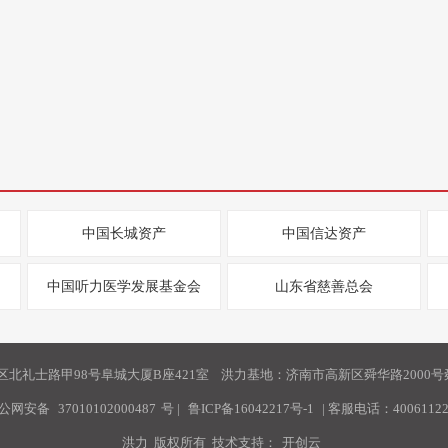
中国长城资产
中国信达资产
中国听力医学发展基金会
山东省慈善总会
北礼士路甲98号阜城大厦B座421室 洪力基地：济南市高新区舜华路2000号舜
公网安备
37010102000487
号
|
鲁ICP备16042217号-1
| 客服电话：40061122
洪力 版权所有 技术支持：
开创云