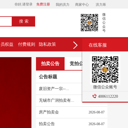
你好,请登录
免费注册
我的洪力
商家中心
洪力筹
微
信
搜索
公
众
号
会员权益
付费规则
隐私政策
在线客服
拍卖公告
竞拍公告
更多>
公告标题
发布时间
微信公众账号
废旧资产一宗--...
2026-08-08
4006112220
无锡市广润拍卖有...
2026-08-07
房产拍卖会
2026-08-07
拍卖公告
2026-08-07