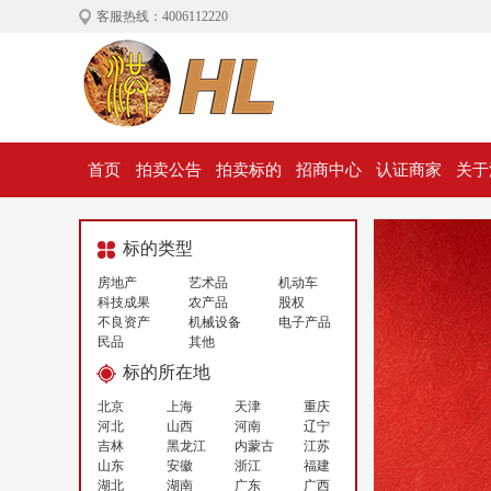
客服热线：4006112220
首页
拍卖公告
拍卖标的
招商中心
认证商家
关于
标的类型
房地产
艺术品
机动车
科技成果
农产品
股权
不良资产
机械设备
电子产品
民品
其他
标的所在地
北京
上海
天津
重庆
河北
山西
河南
辽宁
吉林
黑龙江
内蒙古
江苏
山东
安徽
浙江
福建
湖北
湖南
广东
广西