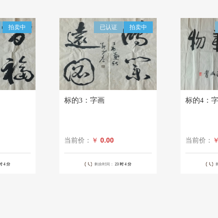
2026-08-04
标的8：今典花苑小区，7号...
拍卖中
已认证
拍卖中
2026-08-04
标的7：今典花苑小区，7号...
标的3：字画
标的4：
0.00
当前价：
￥
当前价：
 时
4 分
剩余时间：
23 时
4 分