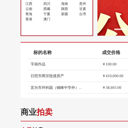
江西
四川
海南
贵州
云南
西藏
陕西
甘肃
青海
宁夏
新疆
台湾
香港
澳门
1
老龙头景区共享代步车项目经...
￥265,650.00
字画作品
￥100.00
标的名称
成交价格
字画作品
￥100.00
日照市两宗抵债房产
￥410,000.00
宜兴市环科园（铜峰中学外）...
￥38,693.00
宜兴市金鸡山殡仪馆3台自动...
￥10,500.00
建筑物拆除废料（包括槽钢、...
￥1,950.00
商业
拍卖
废旧设备一批（行车、电箱电...
￥328,100.00