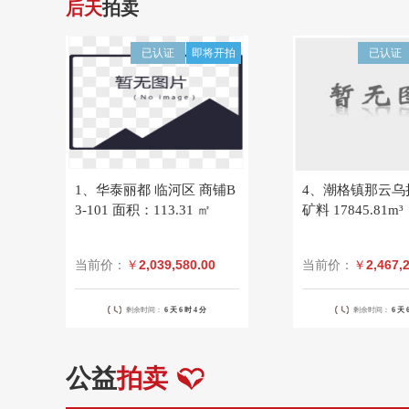
后天
拍卖
已认证
即将开拍
已认证
1、华泰丽都 临河区 商铺B
4、潮格镇那云乌
3-101 面积：113.31 ㎡
矿料 17845.81m³
2,039,580.00
2,467,
当前价：
￥
当前价：
￥
剩余时间：
6 天
6 时
4 分
剩余时间：
6 天
公益
拍卖