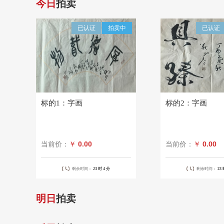
今日
拍卖
位于太平哨镇太平哨林场的三...
￥35,703.85
已认证
拍卖中
已认证
济南市历城区山大北路46号...
￥4,068,924.00
标的1：字画
标的2：字画
0.00
0.00
当前价：
￥
当前价：
￥
剩余时间：
23 时
4 分
剩余时间：
23
明日
拍卖